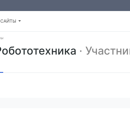
САЙТЫ
пы
Робототехника
· Участн